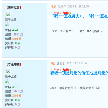
地板
发表于: 2024-11-28 22:56
---
【
森林过客
】
u
回复
u
编辑
u
『我"一直在努力>.』『我"一直在珍
新手上路
发帖:
4241
『我"一直在努力>.』『我"一直在珍惜>.』!
威望:
11831 点
铜币:
3601 枚
贡献值:
0 点
好评度:
0 点
4楼
发表于: 2024-11-28 22:59
---
【
彩色蝴蝶
】
u
回复
u
编辑
u
轻轻一顶是对您的信任,也是对您
新手上路
发帖:
4378
轻轻一顶是对您的信任,也是对您的信心
威望:
12063 点
铜币:
3663 枚
贡献值:
0 点
好评度:
0 点