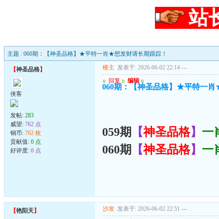
站
主题 : 060期：【神圣品格】★平特一肖★想发财请长期跟踪！
楼主
发表于: 2026-06-02 22:14
---
【
神圣品格
】
u
回复
u
编辑
u
060期：【神圣品格】★平特一
侠客
发帖:
283
威望:
762 点
059期
【
神圣品格
】
一
铜币:
762 枚
贡献值:
0 点
060期
【
神圣品格
】
一
好评度:
0 点
沙发
发表于: 2026-06-02 22:51
---
【
艳阳天
】