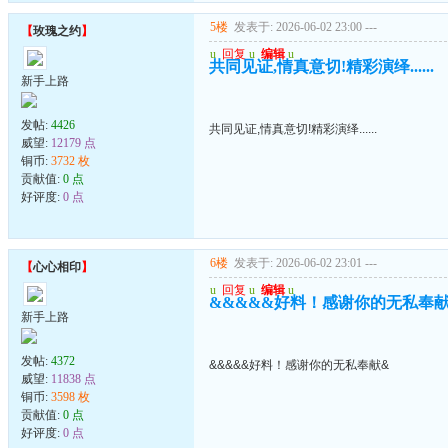
5楼
发表于: 2026-06-02 23:00
---
【
玫瑰之约
】
u
回复
u
编辑
u
共同见证,情真意切!精彩演绎......
新手上路
发帖:
4426
共同见证,情真意切!精彩演绎......
威望:
12179 点
铜币:
3732 枚
贡献值:
0 点
好评度:
0 点
6楼
发表于: 2026-06-02 23:01
---
【
心心相印
】
u
回复
u
编辑
u
&&&&&好料！感谢你的无私奉
新手上路
发帖:
4372
&&&&&好料！感谢你的无私奉献&
威望:
11838 点
铜币:
3598 枚
贡献值:
0 点
好评度:
0 点