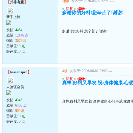
地板
发表于: 2026-06-02 22:59
---
【
并非有意
】
u
回复
u
编辑
u
多谢你的好料!您辛苦了!谢谢!
新手上路
发帖:
4454
多谢你的好料!您辛苦了!谢谢!
威望:
12146 点
铜币:
3672 枚
贡献值:
0 点
好评度:
0 点
4楼
发表于: 2026-06-02 23:00
---
【
hassanspen
】
u
回复
u
编辑
u
真棒,好料又早发.祝:身体健康.心
未验证会员
发帖:
4345
真棒,好料又早发.祝:身体健康.心想事成.家庭
威望:
6450 点
铜币:
900 枚
贡献值:
0 点
好评度:
0 点