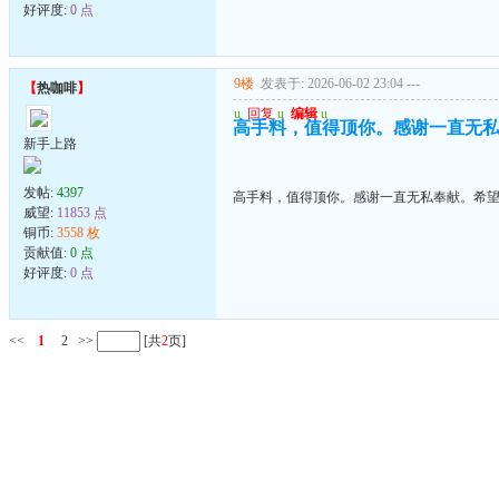
好评度:
0 点
9楼
发表于: 2026-06-02 23:04
---
【
热咖啡
】
u
回复
u
编辑
u
高手料，值得顶你。感谢一直无
新手上路
发帖:
4397
高手料，值得顶你。感谢一直无私奉献。希
威望:
11853 点
铜币:
3558 枚
贡献值:
0 点
好评度:
0 点
<<
1
2
>>
[共
2
页]