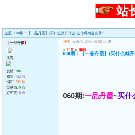
站
主题 : 060期：【一品丹霞】(买什么就开什么)让你瞬间变富翁!
楼主
发表于: 2026-06-02 22:19
---
【
一品丹霞
】
u
回复
u
编辑
u
060期：【一品丹霞】(买什么就开
侠客
发帖:
286
威望:
752 点
铜币:
752 枚
贡献值:
0 点
好评度:
0 点
060期:
一品丹霞
~
买什