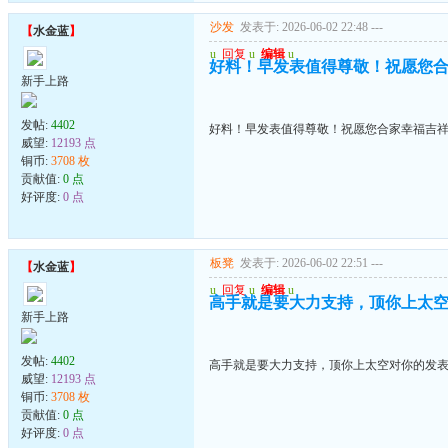
沙发
发表于: 2026-06-02 22:48
---
【
水金蓝
】
u
回复
u
编辑
u
好料！早发表值得尊敬！祝愿您
新手上路
发帖:
4402
好料！早发表值得尊敬！祝愿您合家幸福吉
威望:
12193 点
铜币:
3708 枚
贡献值:
0 点
好评度:
0 点
板凳
发表于: 2026-06-02 22:51
---
【
水金蓝
】
u
回复
u
编辑
u
高手就是要大力支持，顶你上太
新手上路
发帖:
4402
高手就是要大力支持，顶你上太空对你的发
威望:
12193 点
铜币:
3708 枚
贡献值:
0 点
好评度:
0 点