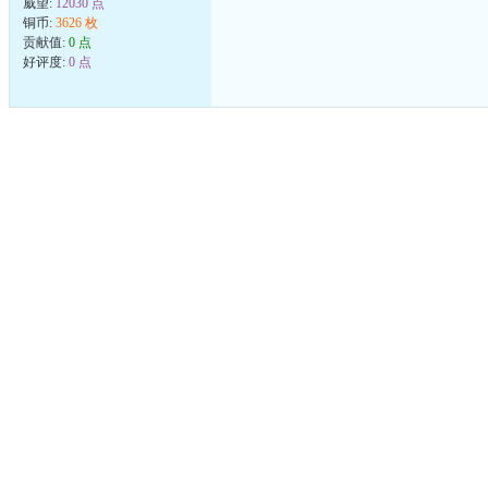
威望:
12030 点
铜币:
3626 枚
贡献值:
0 点
好评度:
0 点