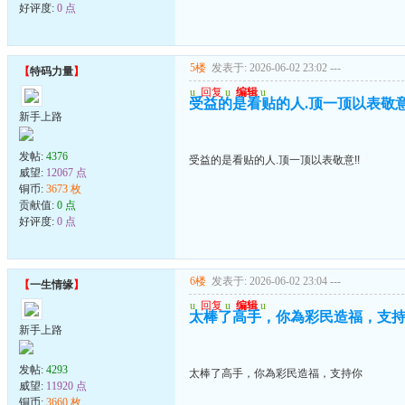
好评度:
0 点
5楼
发表于: 2026-06-02 23:02
---
【
特码力量
】
u
回复
u
编辑
u
受益的是看贴的人.顶一顶以表敬意
新手上路
发帖:
4376
受益的是看贴的人.顶一顶以表敬意!!
威望:
12067 点
铜币:
3673 枚
贡献值:
0 点
好评度:
0 点
6楼
发表于: 2026-06-02 23:04
---
【
一生情缘
】
u
回复
u
编辑
u
太棒了高手，你為彩民造福，支
新手上路
发帖:
4293
太棒了高手，你為彩民造福，支持你
威望:
11920 点
铜币:
3660 枚