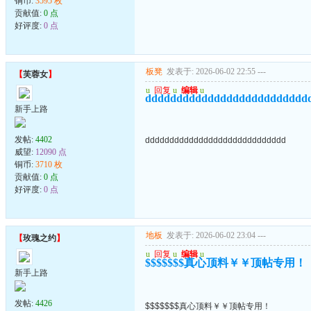
铜币:
3595 枚
贡献值:
0 点
好评度:
0 点
板凳
发表于: 2026-06-02 22:55
---
【
芙蓉女
】
u
回复
u
编辑
u
dddddddddddddddddddddddddd
新手上路
发帖:
4402
ddddddddddddddddddddddddddddd
威望:
12090 点
铜币:
3710 枚
贡献值:
0 点
好评度:
0 点
地板
发表于: 2026-06-02 23:04
---
【
玫瑰之约
】
u
回复
u
编辑
u
$$$$$$$真心顶料￥￥顶帖专用！
新手上路
发帖:
4426
$$$$$$$真心顶料￥￥顶帖专用！