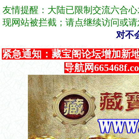
友情提醒：大陆已限制交流六合心
现网站被拦截；请点继续访问或请
对不