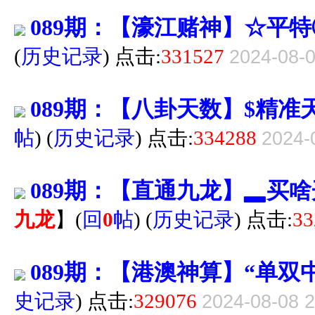
089期：【濠江赌神】☆平
(
历史记录
) 点击:
331527
2024-08-0
089期：【八卦天数】$精准
帖
)
(
历史记录
) 点击:
334288
2024-
089期：【直通九龙】▂买啥
九龙
】
(
回
0
帖
)
(
历史记录
) 点击:
33
089期：【港澳神算】“单双
史记录
) 点击:
329076
2024-08-08 2