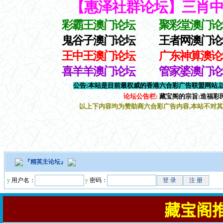
『
精英主论坛
』
y
用户名：
y
密码：