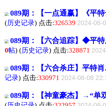
089期：【一点通赢】《平
(
历史记录
) 点击:
326539
2024-08-0
089期：【六合追踪】◆平
0
帖
)
(
历史记录
) 点击:
328871
2024
089期：【六合杀庄】平特肖.
记录
) 点击:
330971
2024-08-08 22:
089期：【神童豪杰】→“单
(
历史记录
) 点击:
322957
2024-08-0