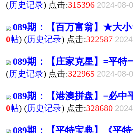
(
历史记录
) 点击:
315396
2024-08-0
089期：【百万富翁】★大小★
0
帖
)
(
历史记录
) 点击:
322587
2024
089期：【庄家克星】=平特一
(
历史记录
) 点击:
322965
2024-08-0
089期：【港澳拼盘】=必中
0
帖
)
(
历史记录
) 点击:
328680
2024
089期：【平特宝典】《平特