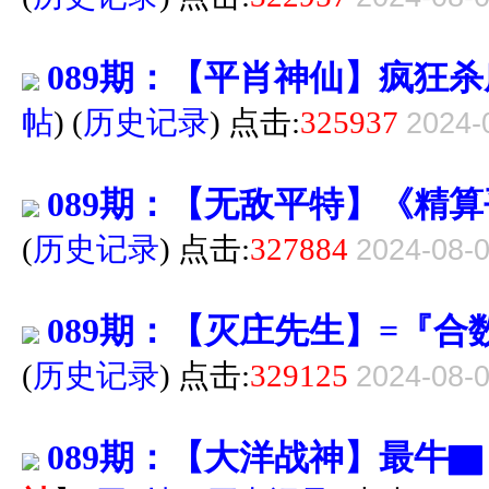
089期：【平肖神仙】疯狂
帖
)
(
历史记录
) 点击:
325937
2024-
089期：【无敌平特】《精算
(
历史记录
) 点击:
327884
2024-08-0
089期：【灭庄先生】=『合
(
历史记录
) 点击:
329125
2024-08-0
089期：【大洋战神】最牛