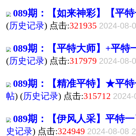
089期：【如来神彩】【平特
(
历史记录
) 点击:
321935
2024-08-0
089期：【平特大师】+平
(
历史记录
) 点击:
317979
2024-08-0
089期：【精准平特】★平
帖
)
(
历史记录
) 点击:
315712
2024-
089期：【伊风人采】平特一
史记录
) 点击:
324949
2024-08-08 2